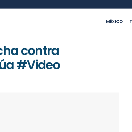
MÉXICO
T
cha contra
núa #Video